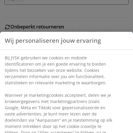
Onbeperkt retourneren
Geen tijdslimiet - retourneer in iedere JYSK-winkel
Prijsgarantie
30 dagen prijsgarantie op alle artikelen
Flexibele bezorgopties
Wij personaliseren jouw ervaring
Snelle en gemakkelijke bezorgopties naar keuze
Bij JYSK gebruiken we cookies en mobiele identificatoren
om je een goede ervaring te bieden tijdens het bezoeken
Zwarte stapelstoel van polyrotan met een frame van
van onze website. Cookies verzamelen informatie over jou
gepoedercoat staal. Polyrotan zorgt voor een
om functionaliteit, statistieken en relevante marketing te
natuurlijke vlechtwerklook en is tegelijkertijd
waarborgen.
weerbestendig en onderhoudsvrij. De tuinstoel kan
gestapeld worden voor compact opbergen.
Wanneer je marketingcookies accepteert, delen we je
browsergegevens met marketingpartners (zoals Google,
Meta en Tiktok) voor gepersonaliseerde en vaste
Artikelnummer: 3725051