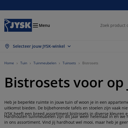
Bedden en matrassen
Woonaccessoires
Woonkamer
Slaapkamer
Badkamer
Opbergen
Eetkamer
Kantoor
Raam
Tuin
Hal
Menu
Selecteer jouw JYSK-winkel
les weergeven
les weergeven
les weergeven
les weergeven
les weergeven
les weergeven
les weergeven
les weergeven
les weergeven
les weergeven
les weergeven
trassen
xsprings
nddoeken
ntoormeubelen
nken
fels
edingkasten
lmeubelen
lgordijnen
inmeubelen
coratie
Home
Tuin
Tuinmeubelen
Tuinsets
Bistrosets
dden
huimmatrassen
xtiel
bergen
oelen
oelen
bergen
or de muur
nt en klaar gordijnen
inkussens
xtiel
Bistrosets voor op 
bergboxen
kbedden
ringveermatrassen
dkameraccessoires
fels
bergen
lmeubelen
bergers
mellen
or de tafel
Heb je beperkte ruimte in jouw tuin of woon je in een apparteme
nwering
ubelonderhoud en accessoires
ofdkussens
pmatrassen
ssen en strijken
bergen
einmeubelen
xtiel
loezieën
or de muur
uitkomst bieden. De bijbehorende tafels en stoelen zijn vaak nie
JYSK heeft een breed assortiment bistrosets in diverse kleuren en
inaccessoires
-meubelen
ubelonderhoud en accessoires
Hardhouten tuinmeubelen zijn dit jaar weer helemaal in en we
ddengoed
trasbeschermers
isségordijnen
uken
in ons assortiment. Vind jij hardhout wel mooi, maar heb je ge
bistroset van onderhoudsvrij materiaal.