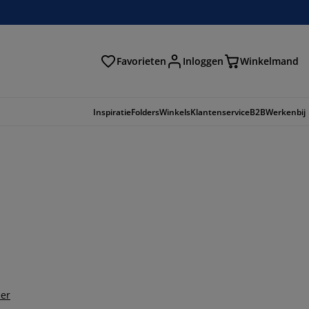
Favorieten
Inloggen
Winkelmand
n
Inspiratie
Folders
Winkels
Klantenservice
B2B
Werkenbij
er