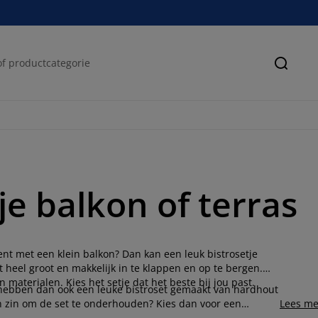
Zoeke
je balkon of terras
nt met een klein balkon? Dan kan een leuk bistrosetje
t heel groot en makkelijk in te klappen en op te bergen.
 materialen. Kies het setje dat het beste bij jou past.
 hebben dan ook een leuke bistroset gemaakt van hardhout
en zin om de set te onderhouden? Kies dan voor een
Lees me