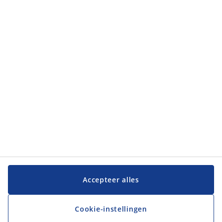
Categorieën
Categorieën
Klantenservice
Klantenservice
JYSK
JYSK
Hoofdkantoor
Volg JYSK
Accepteer alles
Cookie-instellingen