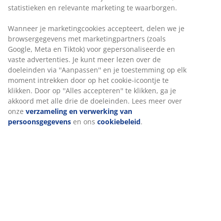
statistieken en relevante marketing te waarborgen.
Artikelnummer: 3726004
Wanneer je marketingcookies accepteert, delen we je
Montage-instructies
browsergegevens met marketingpartners (zoals
Google, Meta en Tiktok) voor gepersonaliseerde en
vaste advertenties. Je kunt meer lezen over de
doeleinden via ''Aanpassen'' en je toestemming op elk
moment intrekken door op het cookie-icoontje te
Specificaties
klikken. Door op ''Alles accepteren'' te klikken, ga je
akkoord met alle drie de doeleinden. Lees meer over
onze
verzameling en verwerking van
Beoordelingen
persoonsgegevens
en ons
cookiebeleid
.
(
169
)
Over het merk
Levering