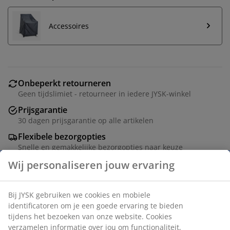
Accessoires
Onbeperkt retourneren
Geen tijdslimiet - retourneer in iedere JYSK-winkel
Prijsgarantie
30 dagen prijsgarantie op alle artikelen
Flexibele bezorgopties
Snelle en gemakkelijke bezorgopties naar keuze
Wij personaliseren jouw ervaring
Standenstoel van aluminium en textileen. Traploze
Bij JYSK gebruiken we cookies en mobiele
verstelling van rugleuning en voetensteun. Incl. luxe
identificatoren om je een goede ervaring te bieden
kussens met een duurzaam, structuurgeweven hoes.
tijdens het bezoeken van onze website. Cookies
B70 x H107 x D83 cm
verzamelen informatie over jou om functionaliteit,