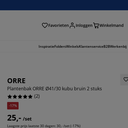
Favorieten
Inloggen
Winkelmand
n
Inspiratie
Folders
Winkels
Klantenservice
B2B
Werkenbij
ORRE
Plantenbak ORRE Ø41/30 kubu bruin 2 stuks
(
2
)
-17%
25,-
/set
Laagste prijs laatste 30 dagen:
30,- /set (-17%)