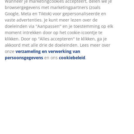
Grote, antracietgrijze plantenbak van vorstbestendig
polystone. Met deze plantenbak kunt je je planten op
een eenvoudige en elegante manier presenteren. Een
afvoergat kan eenvoudig worden gemaakt om ervoor
Wij personaliseren jouw ervaring
te zorgen dat overtollig water kan weglopen. Ø41 x H33
cm
Bij JYSK gebruiken we cookies en mobiele identificatoren om je 
goede ervaring te bieden tijdens het bezoeken van onze website
Artikelnummer: 6426039
Cookies verzamelen informatie over jou om functionaliteit,
statistieken en relevante marketing te waarborgen.
Wanneer je marketingcookies accepteert, delen we je
Specificaties
browsergegevens met marketingpartners (zoals Google, Meta e
Tiktok) voor gepersonaliseerde en vaste advertenties. Je kunt m
lezen over de doeleinden via ''Aanpassen'' en je toestemming o
elk moment intrekken door op het cookie-icoontje te klikken. Do
Beoordelingen
op ''Alles accepteren'' te klikken, ga je akkoord met alle drie de
(
36
)
doeleinden. Lees meer over onze
verzameling en verwerking v
persoonsgegevens
en ons
cookiebeleid
.