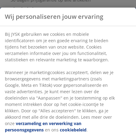
Flexibele bezorgopties
Snelle en gemakkelijke bezorgopties naar keuze
Zwarte balkonbloembak van poedergecoat staal. Het
moderne en eenvoudige ontwerp past bij elk interieur
en laat uw planten en bloemen nog kleurrijker lijken.
De balkonbloembak heeft een afvoergat, waardoor
overtollig water kan weglopen. B23 x L37 x H22 cm
Artikelnummer: 6426029
Specificaties
Wij personaliseren jouw ervaring
Bij JYSK gebruiken we cookies en mobiele identificatoren om je 