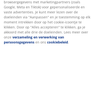
Artikelnummer: 3726043
Bij JYSK gebruiken we cookies en mobiele identificatoren om je
Montage-instructies
een goede ervaring te bieden tijdens het bezoeken van onze
website. Cookies verzamelen informatie over jou om
functionaliteit, statistieken en relevante marketing te
waarborgen.
Specificaties
Wanneer je marketingcookies accepteert, delen we je
browsergegevens met marketingpartners (zoals Google, Meta
en Tiktok) voor gepersonaliseerde en vaste advertenties. Je
Beoordelingen
kunt meer lezen over de doeleinden via ''Aanpassen'' en je
(
2
)
toestemming op elk moment intrekken door op het cookie-
icoontje te klikken. Door op ''Alles accepteren'' te klikken, ga je
akkoord met alle drie de doeleinden. Lees meer over onze
verzameling en verwerking van persoonsgegevens
en ons
Over het merk
cookiebeleid
.
Levering