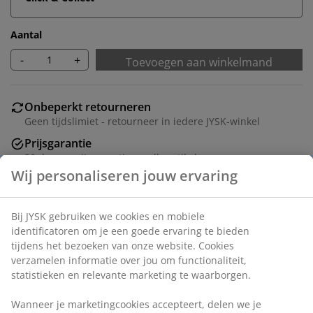
Aantal
-
+
Toevoegen aan winkelmand
Onbeperkt retourneren
Geen tijdslimiet - retourneer in iedere JYSK-winkel
Prijsgarantie
30 dagen prijsgarantie op alle artikelen
Flexibele bezorgopties
Snelle en gemakkelijke bezorgopties naar keuze
Kussenbox van gelakt FSC®-hardhout en
gegalvaniseerd staal. Met gebruiksvriendelijk
hydraulisch deksel. B133 x H61 x D54 cm
Wij personaliseren jouw ervaring