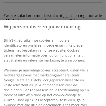
Zwarte solarlamp met kristalachtig glas en ingebouwde
LED. De lamp zorgt tot 8 uur voor verlichting van
Wij personaliseren jouw ervaring
paden of tuinbedden. Het licht wisselt automatisch van
kleur. De lamp is geplaatst op een spies zodat je hem
gemakkelijk in de grond kunt plaatsen. Ø7 x H35 cm
Bij JYSK gebruiken we cookies en mobiele
identificatoren om je een goede ervaring te bieden
Artikelnummer: 6425006
tijdens het bezoeken van onze website. Cookies
verzamelen informatie over jou om functionaliteit,
Label(s)
statistieken en relevante marketing te waarborgen.
Label(s)
Wanneer je marketingcookies accepteert, delen we je
browsergegevens met marketingpartners (zoals
Google, Meta en Tiktok) voor gepersonaliseerde en
Specificaties
vaste advertenties. Je kunt meer lezen over de
doeleinden via ''Aanpassen'' en je toestemming op elk
moment intrekken door op het cookie-icoontje te
klikken. Door op ''Alles accepteren'' te klikken, ga je
Beoordelingen
akkoord met alle drie de doeleinden. Lees meer over