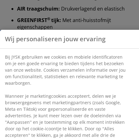
Wij personaliseren jouw ervaring
AIR traagschuim:
Drukverlagend en elastisch
®
GREENFIRST
tijk:
Met anti-huisstofmijt
Bij JYSK gebruiken we cookies en mobiele
eigenschappen
identificatoren om je een goede ervaring te bieden
tijdens het bezoeken van onze website. Cookies
Bamboehoutskool:
Absorbeert vocht en geur
verzamelen informatie over jou om functionaliteit,
statistieken en relevante marketing te waarborgen.
Gewatteerde tijk:
AIR traagschuim
Wanneer je marketingcookies accepteert, delen we je
®
OEKO-TEX
STANDARD 100:
Getest op
browsergegevens met marketingpartners (zoals
schadelijke stoffen
Google, Meta en Tiktok) voor gepersonaliseerde en
®
vaste advertenties. Je kunt meer lezen over de
WELLPUR
:
Scandinavisch merk voor
doeleinden via ''Aanpassen'' en je toestemming op elk
slaapbenodigdheden, exclusief verkrijgbaar bij
moment intrekken door op het cookie-icoontje te
JYSK
klikken. Door op ''Alles accepteren'' te klikken, ga je
akkoord met alle drie de doeleinden. Lees meer over
onze
verzameling en verwerking van
AIR traagschuim
persoonsgegevens
en ons
cookiebeleid
.
AIR traagschuim vormt zich precies naar je lichaam,
waardoor je comfortabel in het matras wegzakt. Het
verdeelt je gewicht gelijkmatig, waardoor de druk op je