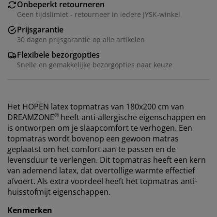
Onbeperkt retourneren
Geen tijdslimiet - retourneer in iedere JYSK-winkel
Prijsgarantie
30 dagen prijsgarantie op alle artikelen
Flexibele bezorgopties
Snelle en gemakkelijke bezorgopties naar keuze
Het HOPEN latex topmatras van 180x200 cm van
®
DREAMZONE
heeft anti-allergische eigenschappen en
is ontworpen om je slaapcomfort te verhogen. Een
topmatras wordt bovenop een gewoon matras
geplaatst om het comfort aan te passen en de
levensduur te verlengen. Dit topmatras heeft een kern
van ademend latex, dat overtollige warmte effectief
afvoert. Als extra voordeel heeft het topmatras anti-
huisstofmijt eigenschappen.
Kenmerken
Wij personaliseren jouw ervaring