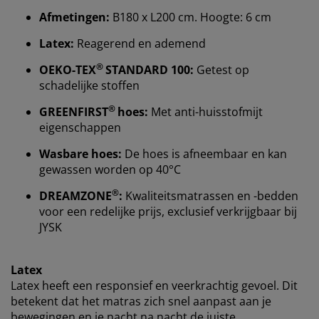
Afmetingen:
B180 x L200 cm. Hoogte: 6 cm
Bij JYSK gebruiken we cookies en mobiele
Latex:
Reagerend en ademend
identificatoren om je een goede ervaring te bieden
tijdens het bezoeken van onze website. Cookies
®
OEKO-TEX
STANDARD 100:
Getest op
verzamelen informatie over jou om functionaliteit,
schadelijke stoffen
statistieken en relevante marketing te waarborgen.
®
GREENFIRST
hoes:
Met anti-huisstofmijt
eigenschappen
Wanneer je marketingcookies accepteert, delen we je
browsergegevens met marketingpartners (zoals
Wasbare hoes:
De hoes is afneembaar en kan
Google, Meta en Tiktok) voor gepersonaliseerde en
gewassen worden op 40°C
vaste advertenties. Je kunt meer lezen over de
doeleinden via ''Aanpassen'' en je toestemming op elk
®
DREAMZONE
:
Kwaliteitsmatrassen en -bedden
moment intrekken door op het cookie-icoontje te
voor een redelijke prijs, exclusief verkrijgbaar bij
klikken. Door op ''Alles accepteren'' te klikken, ga je
JYSK
akkoord met alle drie de doeleinden. Lees meer over
onze
verzameling en verwerking van
persoonsgegevens
en ons
cookiebeleid
.
Latex
Latex heeft een responsief en veerkrachtig gevoel. Dit
betekent dat het matras zich snel aanpast aan je
bewegingen en je nacht na nacht de juiste