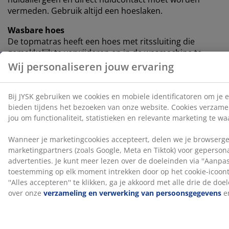
vermeden. Gebruik altijd een hoeslaken.
Wasbare hoes
De topmatras heeft een hoes met ritssluiting die
gemakkelijk te verwijderen en in de wasmachine te
wassen is op 40°C, zodat hij fris en schoon blijft.
®
DREAMZONE
®
DREAMZONE
streeft ernaar je slaap te verbeteren met
individuele oplossingen in matrassen en bedden.
Kwaliteit en functionaliteit zijn essentieel en dat is al zo
sinds de oprichting in Denemarken in 2003.
DREAMZONE® is exclusief verkrijgbaar bij JYSK.
Productgeur verdwijnt na verloop van tijd
Wanneer je een nieuwe topmatras ontvangt, kunt je
een lichte productiegeur waarnemen. Deze is
volkomen onschadelijk en zal na verloop van tijd
verdwijnen. Het luchten of stofzuigen van de
topmatras kan dit proces versnellen.