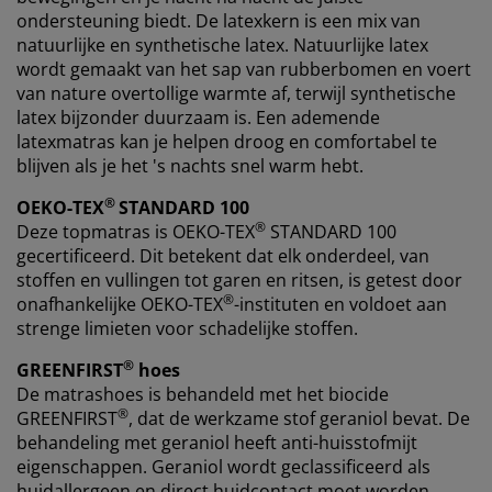
ondersteuning biedt. De latexkern is een mix van
natuurlijke en synthetische latex. Natuurlijke latex
wordt gemaakt van het sap van rubberbomen en voert
van nature overtollige warmte af, terwijl synthetische
latex bijzonder duurzaam is. Een ademende
latexmatras kan je helpen droog en comfortabel te
blijven als je het 's nachts snel warm hebt.
®
OEKO-TEX
STANDARD 100
®
Deze topmatras is OEKO-TEX
STANDARD 100
gecertificeerd. Dit betekent dat elk onderdeel, van
stoffen en vullingen tot garen en ritsen, is getest door
®
onafhankelijke OEKO-TEX
-instituten en voldoet aan
strenge limieten voor schadelijke stoffen.
®
GREENFIRST
hoes
De matrashoes is behandeld met het biocide
®
GREENFIRST
, dat de werkzame stof geraniol bevat. De
behandeling met geraniol heeft anti-huisstofmijt
eigenschappen. Geraniol wordt geclassificeerd als
huidallergeen en direct huidcontact moet worden