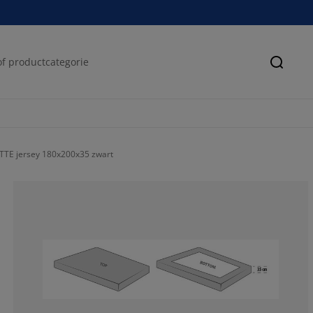
Zoeke
TTE jersey 180x200x35 zwart
84.6153846153