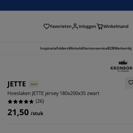
Favorieten
Inloggen
Winkelmand
n
Inspiratie
Folders
Winkels
Klantenservice
B2B
Werkenbij
JETTE
Gold
Hoeslaken JETTE jersey 180x200x35 zwart
(
26
)
21,50
/stuk
8461%