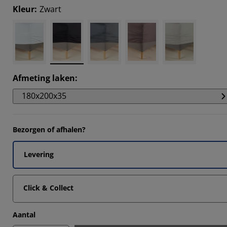
6925%
Kleur
:
Zwart
8463%
8463%
Afmeting laken
:
180x200x35
Bezorgen of afhalen?
Levering
Click & Collect
Aantal