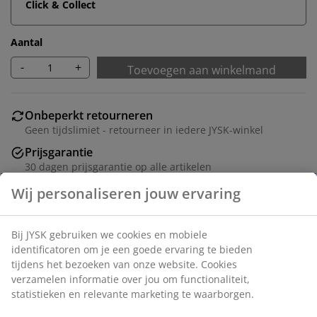
Click & Collect
Aantal
-
+
Toevoegen aan winkelmand
Onbeperkt retourneren
Geen tijdslimiet - retourneer in iedere JYSK-winkel
Prijsgarantie
30 dagen prijsgarantie op alle artikelen
Flexibele bezorgopties
Snelle en gemakkelijke bezorgopties naar keuze
Artikelnummer: 1629501