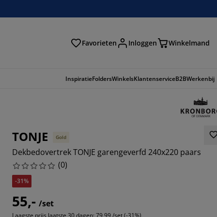
Favorieten
Inloggen
Winkelmand
n
Inspiratie
Folders
Winkels
Klantenservice
B2B
Werkenbij
TONJE
Gold
Dekbedovertrek TONJE garengeverfd 240x220 paars
(
0
)
-31%
55,-
/set
Laagste prijs laatste 30 dagen:
79,99 /set (-31%)