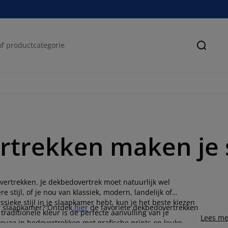
Zoeke
rtrekken maken je 
ertrekken. Je dekbedovertrek moet natuurlijk wel
 stijl, of je nou van klassiek, modern, landelijk of
ieke stijl in je slaapkamer hebt, kun je het beste kiezen
uw slaapkamer? Ontdek
hier
de favoriete dekbedovertrekken
raditionele kleur is de perfecte aanvulling van je
Lees me
uze in bedovertrekken met grafische prints en leuke