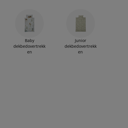
Baby
Junior
dekbedovertrekk
dekbedovertrekk
en
en