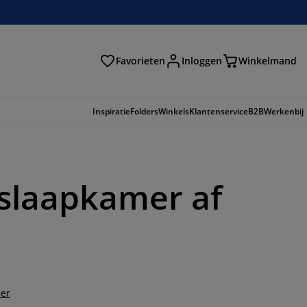
Favorieten
Inloggen
Winkelmand
n
Inspiratie
Folders
Winkels
Klantenservice
B2B
Werkenbij
slaapkamer af
er