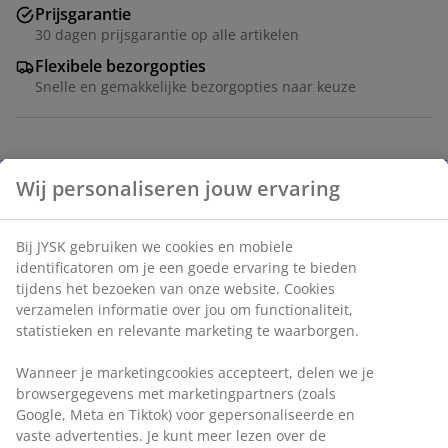
Prijsgarantie
30 dagen prijsgarantie op alle artikelen
Flexibele bezorgopties
Snelle en gemakkelijke bezorgopties naar keuze
Artikelnummer: 1818204
Specificaties
Beoordelingen
(
0
)
Levering