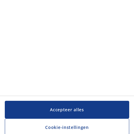
Categorieën
Categorieën
Klantenservice
Klantenservice
JYSK
JYSK
Hoofdkantoor
Volg JYSK