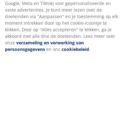
Wij personaliseren jouw ervaring
Beoordelingen
(
3
)
Bij JYSK gebruiken we cookies en mobiele identificatoren om je
een goede ervaring te bieden tijdens het bezoeken van onze
website. Cookies verzamelen informatie over jou om
Levering
functionaliteit, statistieken en relevante marketing te
waarborgen.
Wanneer je marketingcookies accepteert, delen we je
browsergegevens met marketingpartners (zoals Google, Meta e
Tiktok) voor gepersonaliseerde en vaste advertenties. Je kunt
meer lezen over de doeleinden via ''Aanpassen'' en je
toestemming op elk moment intrekken door op het cookie-
icoontje te klikken. Door op ''Alles accepteren'' te klikken, ga je
akkoord met alle drie de doeleinden. Lees meer over onze
verzameling en verwerking van persoonsgegevens
en ons
cookiebeleid
.