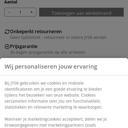
Aantal
-
+
Toevoegen aan winkelmand
Onbeperkt retourneren
Geen tijdslimiet - retourneer in iedere JYSK-winkel
Prijsgarantie
30 dagen prijsgarantie op alle artikelen
Flexibele bezorgopties
Snelle en gemakkelijke bezorgopties naar keuze
Artikelnummer: 7393304
Specificaties