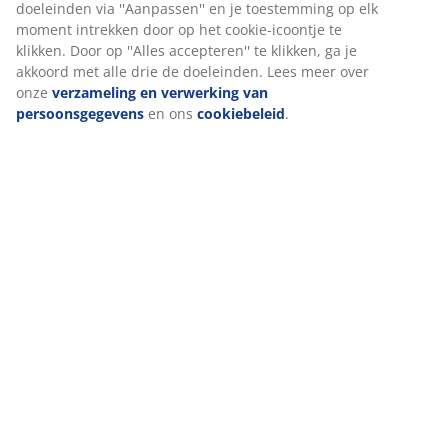
Wij personaliseren jouw ervaring
Bij JYSK gebruiken we cookies en mobiele identificatoren om je
ervaring te bieden tijdens het bezoeken van onze website. Cook
verzamelen informatie over jou om functionaliteit, statistieken 
marketing te waarborgen.
Wanneer je marketingcookies accepteert, delen we je browserg
marketingpartners (zoals Google, Meta en Tiktok) voor geperson