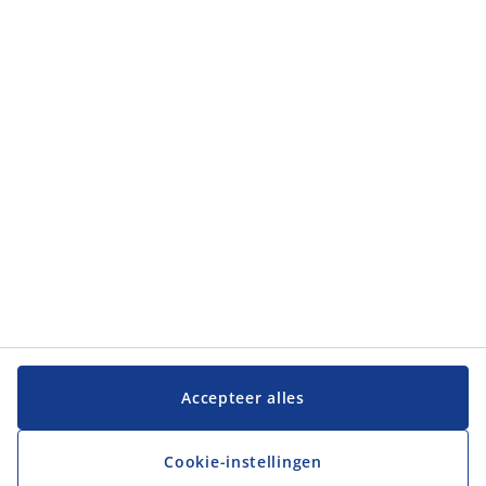
Categorieën
Categorieën
Klantenservice
Klantenservice
JYSK
JYSK
Hoofdkantoor
Volg JYSK