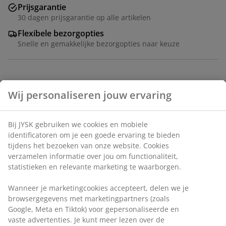
Prijsgarantie
30 dagen prijsgarantie op alle artikelen
Flexibele bezorgopties
Snelle en gemakkelijke bezorgopties naar keuze
Artikelnummer: 1838502
Specificaties
Beoordelingen
(
34
)
Levering