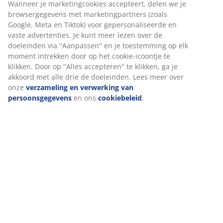
®
OEKO-TEX
STANDARD 100:
Getest op
schadelijke stoffen
Zomerdekbed
JYSK dekbedden zijn beschikbaar in drie
isolatieniveaus: koel, warm en extra warm. Dit dekbed
is koel en ontworpen voor mensen die het 's nachts
vaak warm hebben.
Gesiliconiseerde, spiraalvormige holle vezels
Spiraalvormige vezels zorgen voor aanzienlijk meer
volume. Door hun driedimensionale vorm blijven ze
veerkrachtig en behouden ze hun volheid. De holtes in
de holle vezels houden lucht vast, waardoor ze licht
zijn, veerkrachtig aanvoelen en het dekbed beter
isoleren. De siliconencoating maakt de vezels zacht en
soepel, wat zorgt voor een aangenaam gevoel en
voorkomt dat ze in de knoop raken. Vulgewicht 880 g.
Polyester stof
Polyester is een duurzaam materiaal dat ook bij