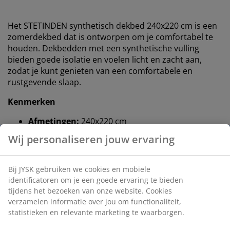
Het STETINDEN synthetisch dekbed 240x220 cm is een
zomerdekbed dat is ontworpen om je comfortabel te
houden. Dekbedden met een synthetische vulling
bieden goede isolatie en voelen licht en zacht aan,
zodat je kunt genieten van een comfortabele en
rustgevende slaap.
Kenmerken
Afmetingen:
240x220 cm
Zomerdekbed
: Als je het 's nachts vaak warm
hebt
Gesiliconiseerde, spiraalvormige holle vezels
:
Vulgewicht 880 g
Polyester stof
: Duurzaam en zacht
Wassen
: Kan gewassen worden op 40 °C