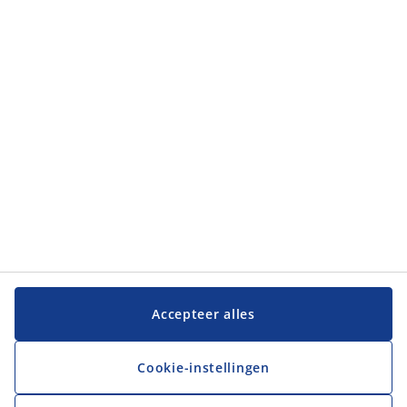
Categorieën
Categorieën
Klantenservice
Klantenservice
JYSK
JYSK
Hoofdkantoor
Volg JYSK