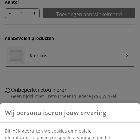
Aantal
-
+
Toevoegen aan winkelmand
Aanbevolen producten
Kussens
Onbeperkt retourneren
Geen tijdslimiet - retourneer in iedere JYSK-winkel
Prijsgarantie
30 dagen prijsgarantie op alle artikelen
Flexibele bezorgopties
Snelle en gemakkelijke bezorgopties naar keuze