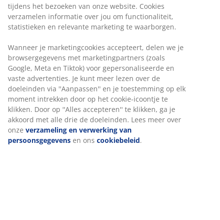
Synthetisch dekbed 200 x 220 cm met lichte, luchtige
vulling van gesiliconiseerde, spiraalvormige holle vezels
(100% gerecycled), 850 g. Zachte tijk van 100% polyester
microvezel (100% gerecycled). Wasbaar op 40 °C.
Artikelnummer: 4056985
JYSK biedt een uitgebreid assortiment dons-, veren- en
synthetische dekbedden in diverse ontwerpen en
kwaliteitsniveaus.
Ontdek hier welk type dekbed geschikt is voor jou.
Specificaties