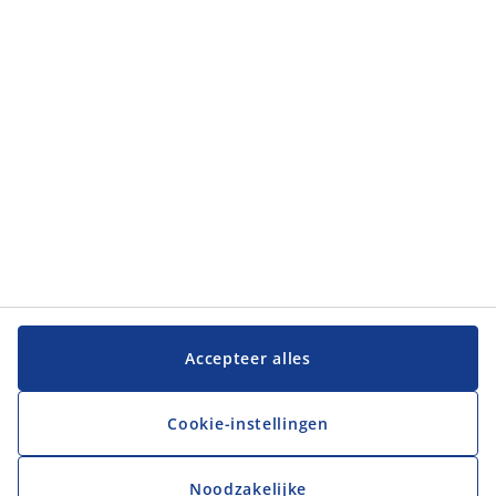
Categorieën
Klantenservice
Klantenservice
JYSK
JYSK
Hoofdkantoor
Volg JYSK