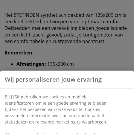
Het STETINDEN synthetisch dekbed van 135x200 cm is
een koel dekbed, ontworpen voor optimaal comfort.
Dekbedden met een vezelvulling bieden goede isolatie
en een licht, zacht gevoel, zodat je kunt genieten van
een comfortabele en rustgevende nachtrust.
Kenmerken
Afmetingen:
135x200 cm
Zomer dekbed:
Ideaal als u het 's nachts snel
warm hebt
Gesiliconiseerde, spiraalvormige holle vezels:
Vulgewicht 850 g
Polyesterstof:
Duurzaam en zacht
Wassen:
Kan gewassen worden op 40°C
OEKO-TEX® STANDARD 100:
Getest op