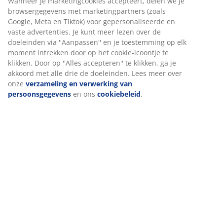
schadelijke stoffen
Zomer dekbed
JYSK dekbedden zijn verkrijgbaar in drie isolatieniveaus:
koel, warm en extra warm. Dit dekbed is koel en
ontworpen voor mensen die het 's nachts snel warm
hebben.
Gesiliconiseerde, spiraalvormige holle vezels
Spiraalvormige vezels vergroten het volume
aanzienlijk. Door hun driedimensionale vorm veren ze
tegen elkaar en behouden ze hun volume. De holtes in
de holle vezels houden lucht vast, waardoor ze licht
aanvoelen, veerkrachtig zijn en de isolatie van het
dekbed verbeteren. De siliconencoating maakt de
vezels zacht en glad, wat zorgt voor een aangenaam
gevoel en voorkomt dat ze in de knoop raken. Vulling:
850 g.
Polyesterstof
Polyester is een duurzaam materiaal dat lang meegaat,