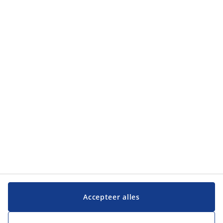
Categorieën
Categorieën
Klantenservice
Klantenservice
JYSK
JYSK
Hoofdkantoor
Volg JYSK
Accepteer alles