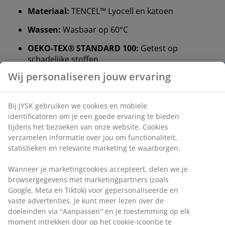
Materiaal:
TENCEL™ Lyocell en katoen
Wassen:
Wasbaar op 60°C
OEKO-TEX® STANDARD 100:
Getest op
schadelijke stoffen
Wij personaliseren jouw ervaring
10 jaar garantie:
Een betrouwbare en duurzame
keuze
Bij JYSK gebruiken we cookies en mobiele
Zomer dekbed
identificatoren om je een goede ervaring te bieden
JYSK dekbedden zijn verkrijgbaar in drie isolatieniveaus:
tijdens het bezoeken van onze website. Cookies
koel, warm en extra warm. Dit dekbed is koel en
verzamelen informatie over jou om functionaliteit,
ontworpen voor mensen die het 's nachts snel warm
statistieken en relevante marketing te waarborgen.
hebben.
Wanneer je marketingcookies accepteert, delen we je
Katoen
browsergegevens met marketingpartners (zoals
De vulling van dit dekbed is 100% katoen, een natuurlijk
Google, Meta en Tiktok) voor gepersonaliseerde en
zachte vulling. Het biedt een verbeterde adembaarheid
vaste advertenties. Je kunt meer lezen over de
en draagt ​​bij aan een droge en comfortabele
doeleinden via ''Aanpassen'' en je toestemming op elk
slaapomgeving. Vulling: 560 g.
moment intrekken door op het cookie-icoontje te