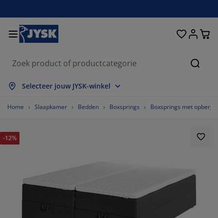
Bedden en matrassen
Woonaccessoires
Woonkamer
Slaapkamer
Badkamer
Opbergen
Eetkamer
Kantoor
Raam
Tuin
Hal
Zoeke
lles weergeven
lles weergeven
lles weergeven
lles weergeven
lles weergeven
lles weergeven
lles weergeven
lles weergeven
lles weergeven
lles weergeven
lles weergeven
Selecteer jouw JYSK-winkel
atrassen
oxsprings
anddoeken
antoormeubelen
anken
fels
ledingkasten
almeubelen
olgordijnen
uinmeubelen
ecoratie
Home
Slaapkamer
Bedden
Boxsprings
Boxsprings met opbergr
edden
chuimmatrassen
xtiel
pbergen
toelen
toelen
pbergen
oor de muur
ant en klaar gordijnen
uinkussens
xtiel
-12%
pbergboxen
ekbedden
pringveermatrassen
adkameraccessoires
fels
pbergen
almeubelen
pbergers
amellen
oor de tafel
onwering
eubelonderhoud en accessoires
oofdkussens
opmatrassen
assen en strijken
pbergen
leinmeubelen
xtiel
aloezieën
oor de muur
uinaccessoires
V-meubelen
eubelonderhoud en accessoires
eddengoed
atrasbeschermers
lisségordijnen
euken