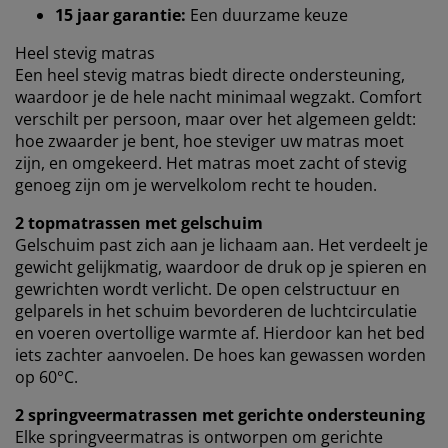
15 jaar garantie:
Een duurzame keuze
vaste advertenties. Je kunt meer lezen over de
doeleinden via ''Aanpassen'' en je toestemming op elk
Heel stevig matras
moment intrekken door op het cookie-icoontje te
Een heel stevig matras biedt directe ondersteuning,
klikken. Door op ''Alles accepteren'' te klikken, ga je
waardoor je de hele nacht minimaal wegzakt. Comfort
akkoord met alle drie de doeleinden. Lees meer over
verschilt per persoon, maar over het algemeen geldt:
onze
verzameling en verwerking van
hoe zwaarder je bent, hoe steviger uw matras moet
persoonsgegevens
en ons
cookiebeleid
.
zijn, en omgekeerd. Het matras moet zacht of stevig
genoeg zijn om je wervelkolom recht te houden.
2 topmatrassen met gelschuim
Gelschuim past zich aan je lichaam aan. Het verdeelt je
gewicht gelijkmatig, waardoor de druk op je spieren en
gewrichten wordt verlicht. De open celstructuur en
gelparels in het schuim bevorderen de luchtcirculatie
en voeren overtollige warmte af. Hierdoor kan het bed
iets zachter aanvoelen. De hoes kan gewassen worden
op 60°C.
2 springveermatrassen met gerichte ondersteuning
Elke springveermatras is ontworpen om gerichte