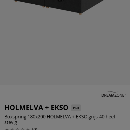
eubelonderhoud en accessoires
uitenverlichting
orgordijnen
oeslakens
edframes
rlichting
aamfolie
amperen
ledingkasten
edbodems
uishoud
ccessoires
laapkamermeubels
attenbodems
inderkamer
indermatrassen
assen en strijken
inderbedden
HOLMELVA + EKSO
Plus
Boxspring 180x200 HOLMELVA + EKSO grijs-40 heel
stevig
(
0
)