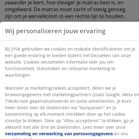
zwaarder je bent, hoe steviger je matras best is, en
moment intrekken door op het cookie-icoontje te
omgekeerd. De matras moet zacht of stevig genoeg
klikken. Door op ''Alles accepteren'' te klikken, ga je
zijn om je wervelkolom in een rechte lijn te houden.
akkoord met alle drie de doeleinden. Lees meer over
onze
verzameling en verwerking van
1 topmatras met traagschuim
persoonsgegevens
en ons
cookiebeleid
.
Traagschuim vormt zich nauwkeurig naar je lichaam.
Het verdeelt je gewicht gelijkmatig, wat druk op spieren
en gewrichten vermindert. Hierdoor kan je bed iets
steviger aanvoelen. De hoes kan op 60°C gewassen
worden.
1 springveermatras met gerichte ondersteuning
De springveermatras is ontworpen om gerichte
ondersteuning te bieden door de combinatie van
comfortzones en lagen. Hij is verdeeld in 7
comfortzones en 3 comfortlagen, waaronder
pocketveren en polyetherschuim, die elk bijdragen aan
de diepte en algehele ondersteuning. Elke pocketveer
zit in een eigen stoffen zakje en past zich individueel
aan je lichaam aan. Dit zorgt voor een flexibele en
ondersteunende matras.