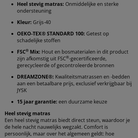
Heel stevig matras:
Onmiddelijke en sterke
ondersteuning
Kleur:
Grijs-40
OEKO-TEX® STANDARD 100:
Getest op
schadelijke stoffen
®
FSC
Mix:
Hout en bosmaterialen in dit product
Wij personaliseren jouw ervaring
®
zijn afkomstig uit FSC
-gecertificeerde,
gerecycleerde of gecontroleerde bronnen
Bij JYSK gebruiken we cookies en mobiele
DREAMZONE®:
Kwaliteitsmatrassen en -bedden
identificatoren om je een goede ervaring te bieden
aan een betaalbare prijs, exclusief verkrijgbaar bij
tijdens het bezoeken van onze website. Cookies
JYSK
verzamelen informatie over jou om functionaliteit,
statistieken en relevante marketing te waarborgen.
15 jaar garantie:
een duurzame keuze
Wanneer je marketingcookies accepteert, delen we je
Heel stevig matras
browsergegevens met marketingpartners (zoals
Een heel stevig matras biedt direct steun, waardoor je
Google, Meta en Tiktok) voor gepersonaliseerde en
de hele nacht nauwelijks wegzakt. Comfort is
vaste advertenties. Je kunt meer lezen over de
persoonlijk, maar over het algemeen geldt: hoe
doeleinden via ''Aanpassen'' en je toestemming op elk