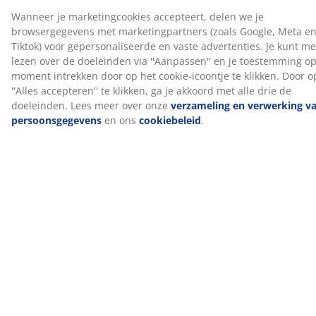
ondersteuning te bieden door de combinatie van
comfortzones en lagen. De matras is verdeeld in 7
comfortzones en 3 comfortlagen, met pocketveren en
polyetherschuim, die elk bijdragen aan de diepte en
algehele ondersteuning. Elke pocketveer is omhuld
door een eigen stoffen hoes en past zich individueel
aan je lichaam aan. Dit zorgt voor een flexibele en
ondersteunende matras.
2 bedbodems
Elke bedbodem biedt verbeterde stabiliteit en
ondersteuning voor de matras erboven. Dit draagt ​​bij
aan een evenwichtigere slaapervaring.
Kleur
Combineer je bed met een hoofdbord in dezelfde
kleurcode Grijs-40 voor een samenhangende look. Een
hoofdbord geeft uw slaapkamer stijl en helpt vlekken
op de muur te voorkomen die kunnen ontstaan ​​als je
er dichtbij slaapt.