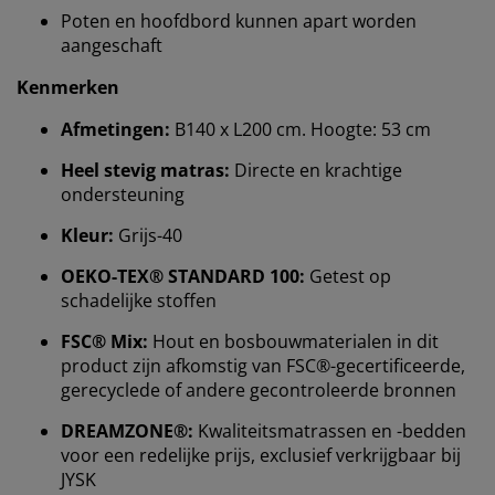
Poten en hoofdbord kunnen apart worden
aangeschaft
Kenmerken
Afmetingen:
B140 x L200 cm. Hoogte: 53 cm
Heel stevig matras:
Directe en krachtige
ondersteuning
Kleur:
Grijs-40
Wij personaliseren jouw ervaring
OEKO-TEX® STANDARD 100:
Getest op
schadelijke stoffen
Bij JYSK gebruiken we cookies en mobiele
identificatoren om je een goede ervaring te bieden
FSC® Mix:
Hout en bosbouwmaterialen in dit
tijdens het bezoeken van onze website. Cookies
product zijn afkomstig van FSC®-gecertificeerde,
verzamelen informatie over jou om functionaliteit,
gerecyclede of andere gecontroleerde bronnen
statistieken en relevante marketing te waarborgen.
DREAMZONE®:
Kwaliteitsmatrassen en -bedden
Wanneer je marketingcookies accepteert, delen we je
voor een redelijke prijs, exclusief verkrijgbaar bij
browsergegevens met marketingpartners (zoals
JYSK
Google, Meta en Tiktok) voor gepersonaliseerde en