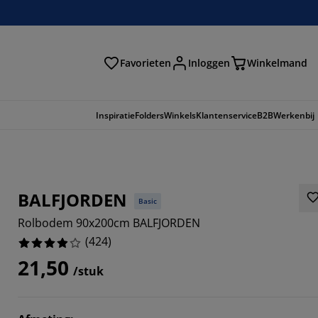
Favorieten
Inloggen
Winkelmand
n
Inspiratie
Folders
Winkels
Klantenservice
B2B
Werkenbij
BALFJORDEN
Basic
Rolbodem 90x200cm BALFJORDEN
(
424
)
21,50
/stuk
7744%