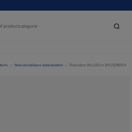
Zoeke
odems
Niet-verstelbare lattenbodem
Rolbodem 90x200cm BALFJORDEN
52.35849056603