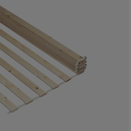
17.68867924528
8.49056603773
6.132075471698
15.33018867924