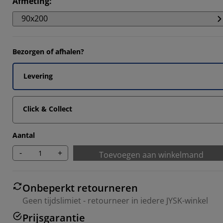
Afmeting
:
302%
90x200
585%
113%
Bezorgen of afhalen?
5282%
Levering
Click & Collect
Aantal
-
+
Toevoegen aan winkelmand
Onbeperkt retourneren
Geen tijdslimiet - retourneer in iedere JYSK-winkel
Prijsgarantie