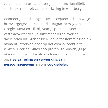
Stof. Met opbergruimte en bedbodem met
hydraulische lift. Geschikt voor springveer- en
schuimmatrassen van 120x200 cm. Incl. lattenbodem.
Excl. matras. B140 x L217 x H115 cm
Artikelnummer: 3650158
Montage-instructies
Specificaties
Beoordelingen
(
230
)