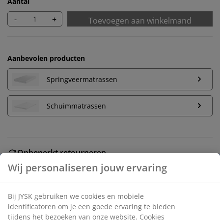
Aantal
-
+
Toevoegen aan winkelmand
Aanbevolen producten
Springveermatrassen
Schuimmatrassen
Onbeperkt retourneren
Geen tijdslimiet - retourneer in iedere JYSK-winkel
Prijsgarantie
30 dagen prijsgarantie op alle artikelen
Flexibele bezorgopties
Snelle en gemakkelijke bezorgopties naar keuze