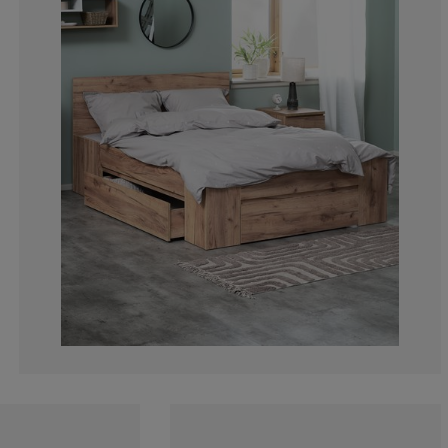
13.55932203389
7.344632768361
3.389830508474
7.909604519774