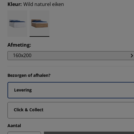
8304%
Kleur
:
Wild naturel eiken
582%
576%
012%
Afmeting
:
160x200
Bezorgen of afhalen?
Levering
Click & Collect
Aantal