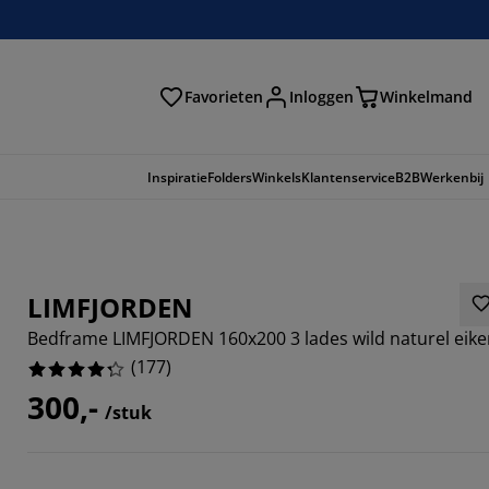
Favorieten
Inloggen
Winkelmand
n
Inspiratie
Folders
Winkels
Klantenservice
B2B
Werkenbij
LIMFJORDEN
Bedframe LIMFJORDEN 160x200 3 lades wild naturel eik
(
177
)
300,-
/stuk
152%