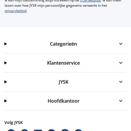
Ik kan mijn toestemming altijd intrekken op de
JYSK-website
. Ik kan meer
lezen over hoe JYSK mijn persoonlijke gegevens verwerkt in het
privacybeleid
.
Categorieën
Categorieën
Klantenservice
Klantenservice
JYSK
JYSK
Hoofdkantoor
Volg JYSK