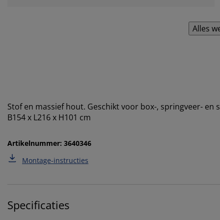
Alles w
Stof en massief hout. Geschikt voor box-, springveer- e
B154 x L216 x H101 cm
Artikelnummer: 3640346
Montage-instructies
Specificaties