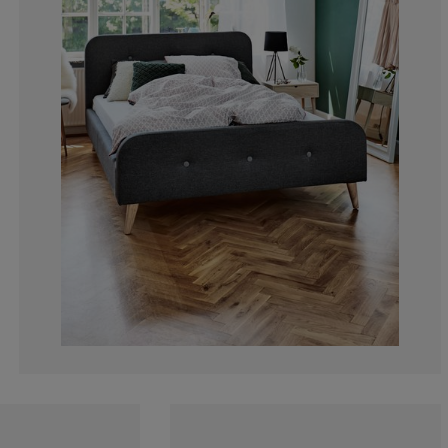
11.16279069767
4.341085271317
1.860465116279
4.341085271317