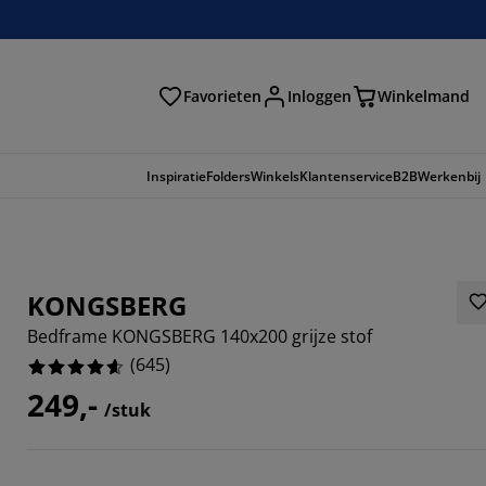
Favorieten
Inloggen
Winkelmand
n
Inspiratie
Folders
Winkels
Klantenservice
B2B
Werkenbij
KONGSBERG
Bedframe KONGSBERG 140x200 grijze stof
(
645
)
249,-
/stuk
084%