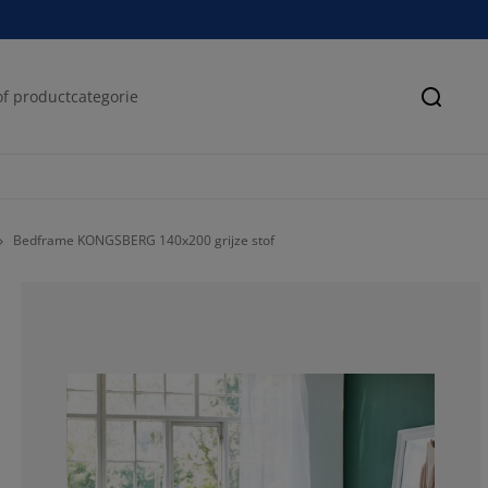
Zoeke
Bedframe KONGSBERG 140x200 grijze stof
78.29457364341