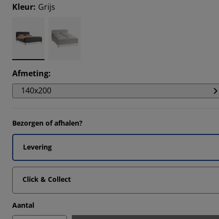
4419%
Kleur
:
Grijs
829%
0697%
829%
Afmeting
:
140x200
Bezorgen of afhalen?
Levering
Click & Collect
Aantal