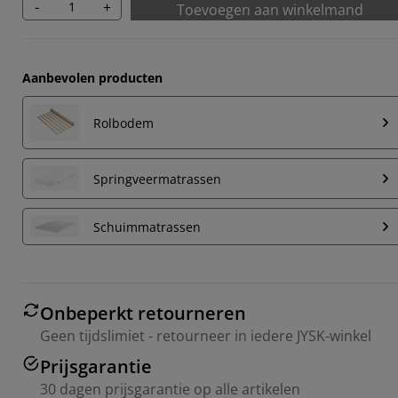
-
+
Toevoegen aan winkelmand
Aanbevolen producten
Rolbodem
Springveermatrassen
Schuimmatrassen
Onbeperkt retourneren
Geen tijdslimiet - retourneer in iedere JYSK-winkel
Prijsgarantie
30 dagen prijsgarantie op alle artikelen