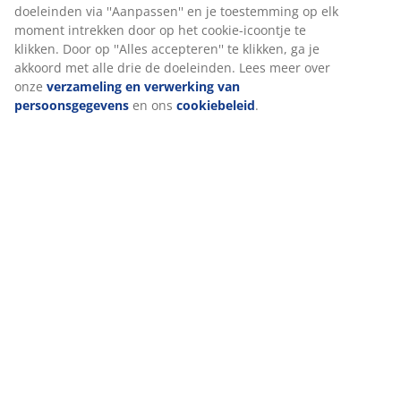
Bij JYSK gebruiken we cookies en mobiele identificatoren om je
Levering
een goede ervaring te bieden tijdens het bezoeken van onze
website. Cookies verzamelen informatie over jou om
functionaliteit, statistieken en relevante marketing te
waarborgen.
Wanneer je marketingcookies accepteert, delen we je
browsergegevens met marketingpartners (zoals Google, Meta e
Tiktok) voor gepersonaliseerde en vaste advertenties. Je kunt
meer lezen over de doeleinden via ''Aanpassen'' en je
toestemming op elk moment intrekken door op het cookie-
icoontje te klikken. Door op ''Alles accepteren'' te klikken, ga je
akkoord met alle drie de doeleinden. Lees meer over onze
verzameling en verwerking van persoonsgegevens
en ons
cookiebeleid
.