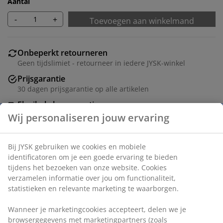
Aantal
-
+
Toevoegen aan winkelmand
Onbeperkt retourneren
Geen tijdslimiet - retourneer in iedere JYSK-winkel
Prijsgarantie
30 dagen prijsgarantie op alle artikelen
Flexibele bezorgopties
Snelle en gemakkelijke bezorgopties naar keuze
Artikelnummer: 5540065
Montage-instructies
Specificaties