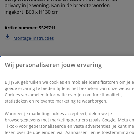
privacy in je woning. Kan in de breedte worden
ingekort. B60 x H130 cm
Wanneer je marketingcookies accepteert, delen we je
browsergegevens met marketingpartners (zoals
Google, Meta en Tiktok) voor gepersonaliseerde en
Artikelnummer: 5529711
vaste advertenties. Je kunt meer lezen over de
doeleinden via ''Aanpassen'' en je toestemming op elk
Montage-instructies
moment intrekken door op het cookie-icoontje te
klikken. Door op ''Alles accepteren'' te klikken, ga je
akkoord met alle drie de doeleinden. Lees meer over
onze
verzameling en verwerking van
Specificaties
persoonsgegevens
en ons
cookiebeleid
.
Beoordelingen
(
101
)
Levering