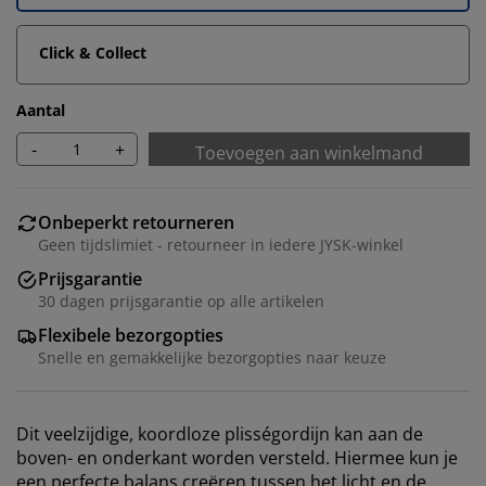
Click & Collect
Aantal
-
+
Toevoegen aan winkelmand
Onbeperkt retourneren
Geen tijdslimiet - retourneer in iedere JYSK-winkel
Prijsgarantie
30 dagen prijsgarantie op alle artikelen
Wij personaliseren jouw ervaring
Flexibele bezorgopties
Snelle en gemakkelijke bezorgopties naar keuze
Bij JYSK gebruiken we cookies en mobiele
identificatoren om je een goede ervaring te bieden
Dit veelzijdige, koordloze plisségordijn kan aan de
tijdens het bezoeken van onze website. Cookies
boven- en onderkant worden versteld. Hiermee kun je
verzamelen informatie over jou om functionaliteit,
een perfecte balans creëren tussen het licht en de
statistieken en relevante marketing te waarborgen.