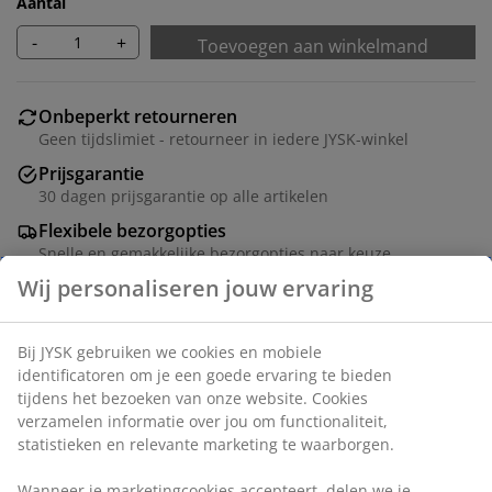
Aantal
-
+
Toevoegen aan winkelmand
Onbeperkt retourneren
Geen tijdslimiet - retourneer in iedere JYSK-winkel
Prijsgarantie
30 dagen prijsgarantie op alle artikelen
Flexibele bezorgopties
Snelle en gemakkelijke bezorgopties naar keuze
Complete set van kwaliteit met bovenrail en lamellen.
Kan in de hoogte en in de breedte worden ingekort.
B300 x H250 cm
Artikelnummer: 5407409
Montage-instructies