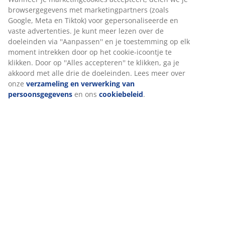
Specificaties
Beoordelingen
(
158
)
Wij personaliseren jouw ervaring
Levering
Bij JYSK gebruiken we cookies en mobiele identificatoren om je
ervaring te bieden tijdens het bezoeken van onze website. Cook
verzamelen informatie over jou om functionaliteit, statistieken 
relevante marketing te waarborgen.
Wanneer je marketingcookies accepteert, delen we je browserg
met marketingpartners (zoals Google, Meta en Tiktok) voor