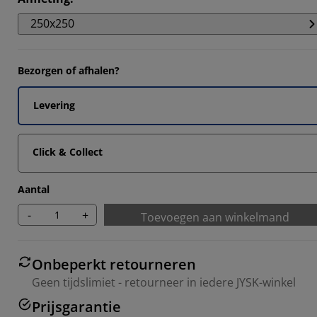
6984%
250x250
365%
158%
Bezorgen of afhalen?
746%
Levering
Click & Collect
Aantal
-
+
Toevoegen aan winkelmand
Onbeperkt retourneren
Geen tijdslimiet - retourneer in iedere JYSK-winkel
Prijsgarantie