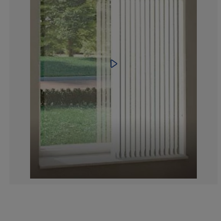
26.98412698412
4.365079365079
5.158730158730
6.746031746031