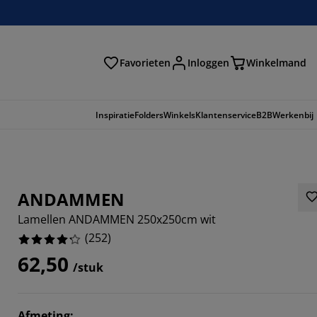
Favorieten
Inloggen
Winkelmand
n
Inspiratie
Folders
Winkels
Klantenservice
B2B
Werkenbij
ANDAMMEN
Lamellen ANDAMMEN 250x250cm wit
(
252
)
62,50
/stuk
175%
Afmeting
: