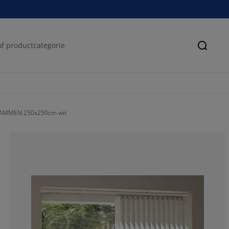
Zoeke
AMMEN 250x250cm wit
56.74603174603