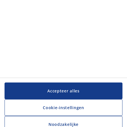
Categorieën
Klantenservice
Klantenservice
JYSK
JYSK
Hoofdkantoor
Volg JYSK