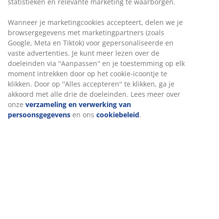
Flexibele bezorgopties
Snelle en gemakkelijke bezorgopties naar keuze
Artikelnummer: 5099936
Specificaties
Beoordelingen
(
106
)
Levering