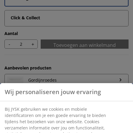
Click & Collect
Aantal
-
+
Toevoegen aan winkelmand
Aanbevolen producten
Gordijnroedes
Onbeperkt retourneren
Geen tijdslimiet - retourneer in iedere JYSK-winkel
Prijsgarantie
30 dagen prijsgarantie op alle artikelen