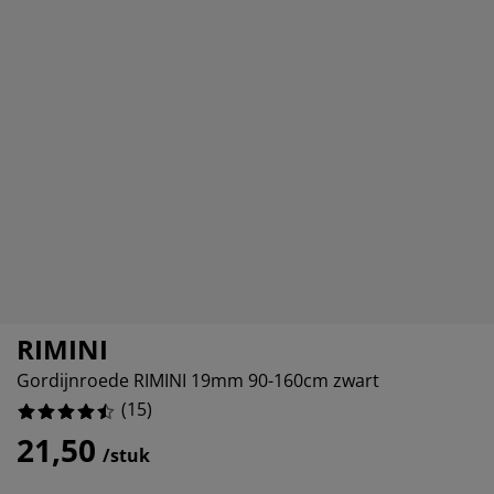
eubelonderhoud en accessoires
uitenverlichting
orgordijnen
oeslakens
edframes
rlichting
%
aamfolie
amperen
ledingkasten
edbodems
uishoud
%
ccessoires
%
laapkamermeubels
attenbodems
inderkamer
indermatrassen
assen en strijken
inderbedden
RIMINI
Gordijnroede RIMINI 19mm 90-160cm zwart
(
15
)
21,50
/stuk