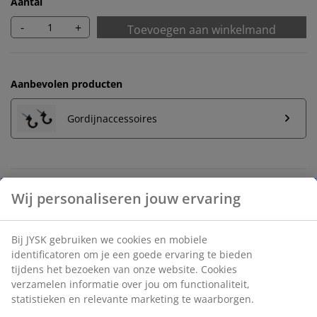
Aantal
-
+
Toevoegen aan winkelmand
Aanbevolen producten
Gordijnaccessoires
Onbeperkt retourneren
Wij personaliseren jouw ervaring
Geen tijdslimiet - retourneer in iedere JYSK-winkel
Prijsgarantie
Bij JYSK gebruiken we cookies en mobiele
30 dagen prijsgarantie op alle artikelen
identificatoren om je een goede ervaring te bieden
Flexibele bezorgopties
tijdens het bezoeken van onze website. Cookies
Snelle en gemakkelijke bezorgopties naar keuze
verzamelen informatie over jou om functionaliteit,
statistieken en relevante marketing te waarborgen.