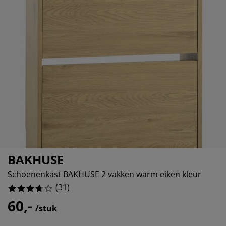
eubelonderhoud en accessoires
uitenverlichting
orgordijnen
oeslakens
edframes
rlichting
%
aamfolie
amperen
ledingkasten
edbodems
uishoud
%
ccessoires
laapkamermeubels
attenbodems
inderkamer
%
indermatrassen
assen en strijken
inderbedden
BAKHUSE
Schoenenkast BAKHUSE 2 vakken warm eiken kleur
(
31
)
60,-
/stuk