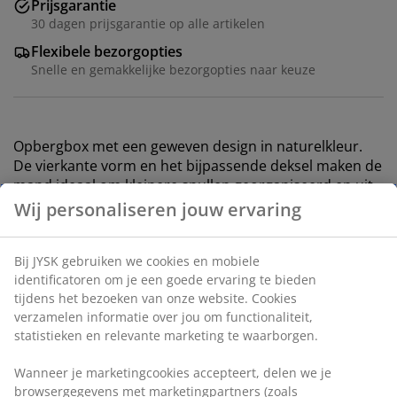
Prijsgarantie
30 dagen prijsgarantie op alle artikelen
Flexibele bezorgopties
Snelle en gemakkelijke bezorgopties naar keuze
Opbergbox met een geweven design in naturelkleur.
De vierkante vorm en het bijpassende deksel maken de
mand ideaal om kleinere spullen georganiseerd en uit
het zicht op te bergen op schappen of in kasten. B26 x
Wij personaliseren jouw ervaring
L26 x H17 cm
Bij JYSK gebruiken we cookies en mobiele
Artikelnummer: 4912868
identificatoren om je een goede ervaring te bieden
tijdens het bezoeken van onze website. Cookies
verzamelen informatie over jou om functionaliteit,
statistieken en relevante marketing te waarborgen.
Specificaties
Wanneer je marketingcookies accepteert, delen we je
browsergegevens met marketingpartners (zoals