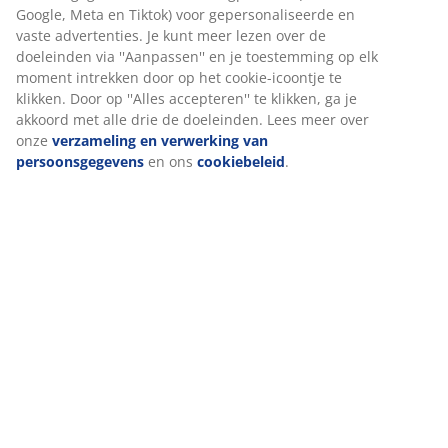
onze website. Cookies verzamelen informatie over jou om
functionaliteit, statistieken en relevante marketing te
waarborgen.
Beoordelingen
Wanneer je marketingcookies accepteert, delen we je
(
68
)
browsergegevens met marketingpartners (zoals Google,
Meta en Tiktok) voor gepersonaliseerde en vaste
advertenties. Je kunt meer lezen over de doeleinden via
Levering
''Aanpassen'' en je toestemming op elk moment intrekken
door op het cookie-icoontje te klikken. Door op ''Alles
accepteren'' te klikken, ga je akkoord met alle drie de
doeleinden. Lees meer over onze
verzameling en
verwerking van persoonsgegevens
en ons
cookiebeleid
.