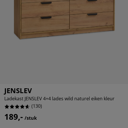
ubelonderhoud en accessoires
itenverlichting
13.076923076923078%
rgordijnen
eslakens
dframes
rlichting
5.384615384615385%
amfolie
mperen
edingkasten
edbodems
ishoud
3.076923076923077%
cessoires
aapkamermeubels
ttenbodems
nderkamer
2.307692307692308%
ndermatrassen
ssen en strijken
nderbedden
JENSLEV
Ladekast JENSLEV 4+4 lades wild naturel eiken kleur
(
130
)
189,-
/stuk