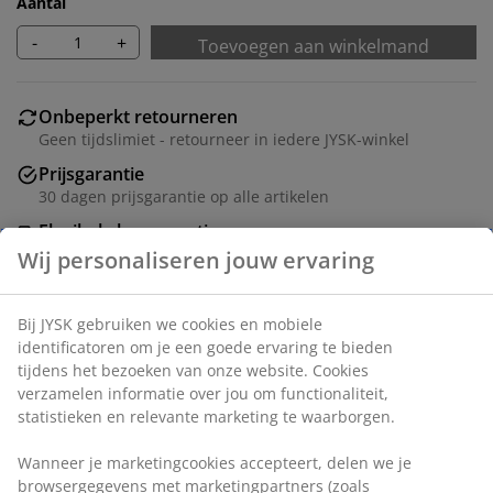
Aantal
-
+
Toevoegen aan winkelmand
Onbeperkt retourneren
Geen tijdslimiet - retourneer in iedere JYSK-winkel
Prijsgarantie
30 dagen prijsgarantie op alle artikelen
Flexibele bezorgopties
Snelle en gemakkelijke bezorgopties naar keuze
Artikelnummer: 3600478
Montage-instructies
Specificaties