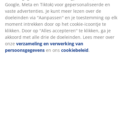
Beoordelingen
(
130
)
Levering