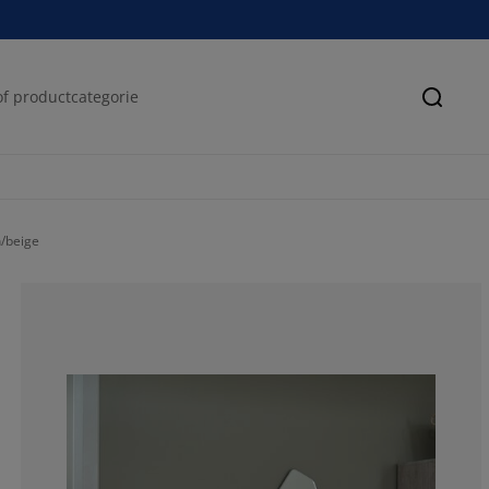
Zoeke
n/beige
65%