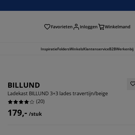
Favorieten
Inloggen
Winkelmand
n
Inspiratie
Folders
Winkels
Klantenservice
B2B
Werkenbij
BILLUND
Ladekast BILLUND 3+3 lades travertijn/beige
(
20
)
179,-
/stuk