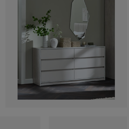
10%
5%
10%
10%