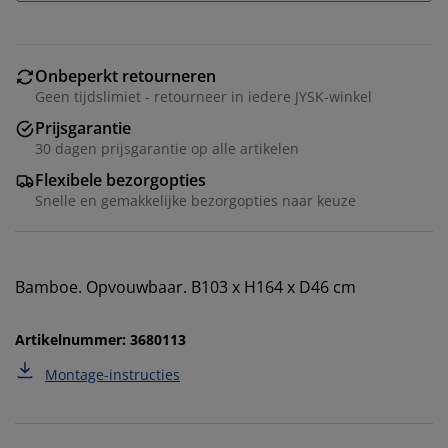
Onbeperkt retourneren
Geen tijdslimiet - retourneer in iedere JYSK-winkel
Prijsgarantie
30 dagen prijsgarantie op alle artikelen
Flexibele bezorgopties
Snelle en gemakkelijke bezorgopties naar keuze
Wij personaliseren jouw ervaring
Bamboe. Opvouwbaar. B103 x H164 x D46 cm
Bij JYSK gebruiken we cookies en mobiele
identificatoren om je een goede ervaring te bieden
Artikelnummer: 3680113
tijdens het bezoeken van onze website. Cookies
verzamelen informatie over jou om functionaliteit,
Montage-instructies
statistieken en relevante marketing te waarborgen.
Wanneer je marketingcookies accepteert, delen we je
browsergegevens met marketingpartners (zoals