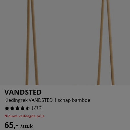
eubelonderhoud en accessoires
uitenverlichting
orgordijnen
oeslakens
edframes
rlichting
%
aamfolie
amperen
ledingkasten
edbodems
uishoud
%
ccessoires
%
laapkamermeubels
attenbodems
inderkamer
indermatrassen
assen en strijken
inderbedden
VANDSTED
Kledingrek VANDSTED 1 schap bamboe
(
210
)
Nieuwe verlaagde prijs
65,-
/stuk