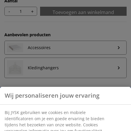
Aantal
-
+
Toevoegen aan winkelmand
Aanbevolen producten
Accessoires
Kledinghangers
Onbeperkt retourneren
Geen tijdslimiet - retourneer in iedere JYSK-winkel
Prijsgarantie
30 dagen prijsgarantie op alle artikelen
Flexibele bezorgopties