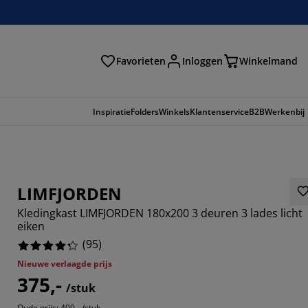
Favorieten
Inloggen
Winkelmand
n
Inspiratie
Folders
Winkels
Klantenservice
B2B
Werkenbij
LIMFJORDEN
Kledingkast LIMFJORDEN 180x200 3 deuren 3 lades licht
eiken
(
95
)
Nieuwe verlaagde prijs
375,-
8948%
/stuk
Oude prijs: 400,- /stuk