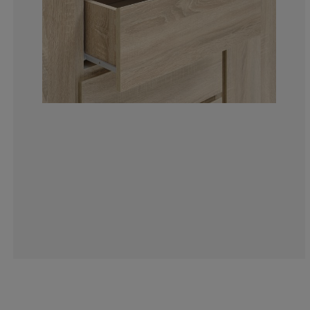
20%
8.42105263157
1.052631578947
6.31578947368