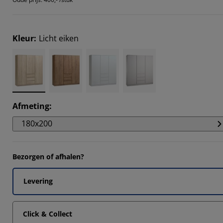
8947%
Kleur
:
Licht eiken
3684%
4211%
Afmeting
:
180x200
Bezorgen of afhalen?
Levering
Click & Collect