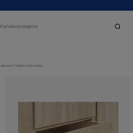
Zoeke
euren 3 lades licht eiken
64.2105263157