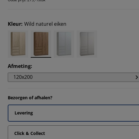
8183%
7273%
Kleur
:
Wild naturel eiken
7273%
7273%
Afmeting
:
120x200
Bezorgen of afhalen?
Levering
Click & Collect