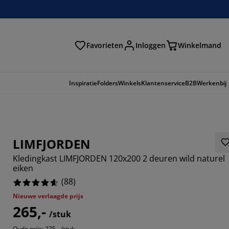
Favorieten
Inloggen
Winkelmand
n
Inspiratie
Folders
Winkels
Klantenservice
B2B
Werkenbij
LIMFJORDEN
Kledingkast LIMFJORDEN 120x200 2 deuren wild naturel
eiken
(
88
)
Nieuwe verlaagde prijs
265,-
/stuk
Oude prijs: 275,- /stuk