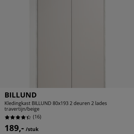
eubelonderhoud en accessoires
uitenverlichting
orgordijnen
oeslakens
edframes
rlichting
aamfolie
amperen
ledingkasten
edbodems
uishoud
ccessoires
laapkamermeubels
attenbodems
inderkamer
indermatrassen
assen en strijken
inderbedden
BILLUND
Kledingkast BILLUND 80x193 2 deuren 2 lades
travertijn/beige
(
16
)
189,-
/stuk