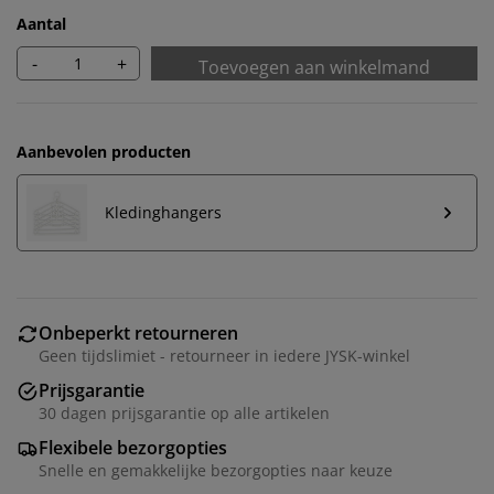
Aantal
-
+
Toevoegen aan winkelmand
Aanbevolen producten
Kledinghangers
Onbeperkt retourneren
Wij personaliseren jouw ervaring
Geen tijdslimiet - retourneer in iedere JYSK-winkel
Prijsgarantie
30 dagen prijsgarantie op alle artikelen
Bij JYSK gebruiken we cookies en mobiele
identificatoren om je een goede ervaring te bieden
Flexibele bezorgopties
tijdens het bezoeken van onze website. Cookies
Snelle en gemakkelijke bezorgopties naar keuze
verzamelen informatie over jou om functionaliteit,