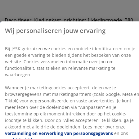
statistieken en relevante marketing te waarborgen.
Wanneer je marketingcookies accepteert, delen we je
Deco fineer. Kledingkast inrichting: 1 kledingroede. B80
browsergegevens met marketingpartners (zoals
x H193 x D50 cm
Google, Meta en Tiktok) voor gepersonaliseerde en
vaste advertenties. Je kunt meer lezen over de
Artikelnummer: 3630131
doeleinden via ''Aanpassen'' en je toestemming op elk
moment intrekken door op het cookie-icoontje te
Montage-instructies
klikken. Door op ''Alles accepteren'' te klikken, ga je
akkoord met alle drie de doeleinden. Lees meer over
onze
verzameling en verwerking van
persoonsgegevens
en ons
cookiebeleid
.
Specificaties
Beoordelingen
(
16
)