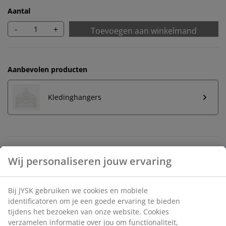
Aantal
-
+
Toevoegen aan winkelmand
Aanbevolen producten
Kledinghangers
Onbeperkt retourneren
Geen tijdslimiet - retourneer in iedere JYSK-winkel
Prijsgarantie
30 dagen prijsgarantie op alle artikelen
Flexibele bezorgopties
Snelle en gemakkelijke bezorgopties naar keuze