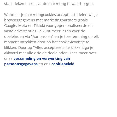
Deco fineer. Kledingkast inrichting: 4 schappen en 1
kledingroede. B119 x H193 x D50 cm
Artikelnummer: 3630133
Montage-instructies
Specificaties
Beoordelingen
(
49
)