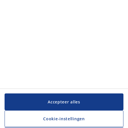
Categorieën
Categorieën
Klantenservice
Klantenservice
JYSK
JYSK
Hoofdkantoor
Volg JYSK