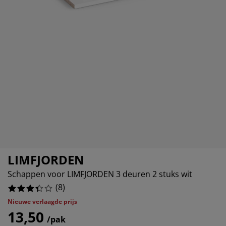
ubelonderhoud en accessoires
itenverlichting
12.5%
rgordijnen
eslakens
dframes
rlichting
0%
amfolie
mperen
edingkasten
edbodems
ishoud
0%
cessoires
aapkamermeubels
ttenbodems
nderkamer
37.5%
ndermatrassen
ssen en strijken
nderbedden
LIMFJORDEN
Schappen voor LIMFJORDEN 3 deuren 2 stuks wit
(
8
)
Nieuwe verlaagde prijs
13,50
/pak