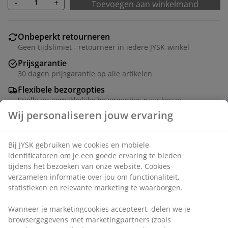
-
+
Toevoegen aan winkelmand
Onbeperkt retourneren
Geen tijdslimiet - retourneer in iedere JYSK-winkel
Prijsgarantie
30 dagen prijsgarantie op alle artikelen
Flexibele bezorgopties
Snelle en gemakkelijke bezorgopties naar keuze
Artikelnummer: 3670519
Montage-instructies
Specificaties