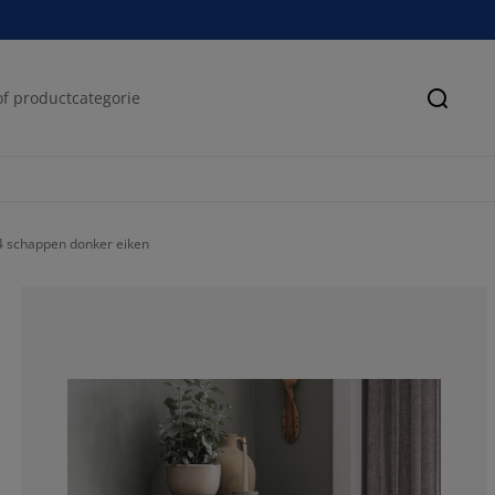
Zoeke
 schappen donker eiken
100%