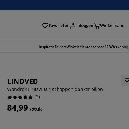
Favorieten
Inloggen
Winkelmand
n
Inspiratie
Folders
Winkels
Klantenservice
B2B
Werkenbij
LINDVED
Wandrek LINDVED 4 schappen donker eiken
(
2
)
84,99
/stuk