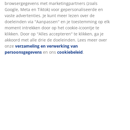
Specificaties
Beoordelingen
(
137
)
Levering
Wij personaliseren jouw ervaring