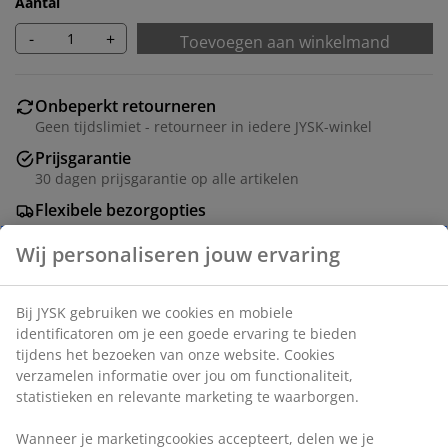
Aantal
-
+
Toevoegen aan winkelmand
Onbeperkt retourneren
Geen tijdslimiet - retourneer in iedere JYSK-winkel
Prijsgarantie
30 dagen prijsgarantie op alle artikelen
Flexibele bezorgopties
Snelle en gemakkelijke bezorgopties naar keuze
Deco fineer. Afneembare poten. B71 x H71/81 x D35 cm
Artikelnummer: 3640395
Montage-instructies